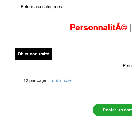
Retour aux catégories
PersonnalitÃ©
Objet non traité
Pers
12 par page |
Tout afficher
Poster un co