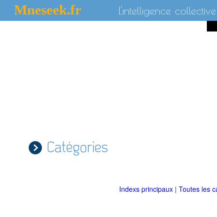
Mneseek.fr
L'intelligence collective
Catégories
Indexs principaux
|
Toutes les c