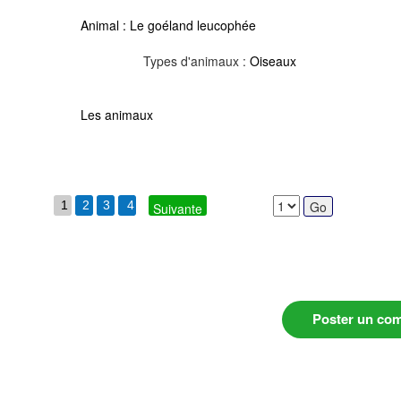
Animal :
Le goéland leucophée
Types d'animaux :
Oiseaux
Les animaux
1
2
3
4
Suivante
Poster un co