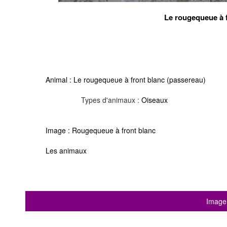
Le rougequeue à f
Animal :
Le rougequeue à front blanc (passereau)
Types d'animaux :
Oiseaux
Image :
Rougequeue à front blanc
Les animaux
Image 