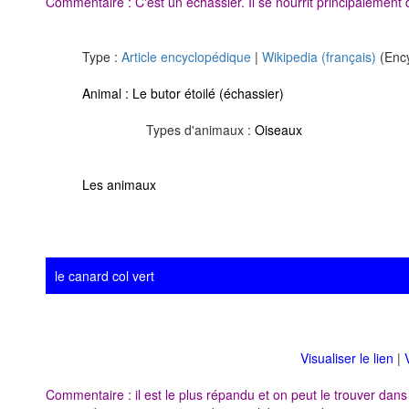
Commentaire : C'est un échassier. Il se nourrit principalement 
Type :
Article encyclopédique
|
Wikipedia (français)
(Ency
Animal :
Le butor étoilé (échassier)
Types d'animaux :
Oiseaux
Les animaux
le canard col vert
Visualiser le lien
|
Commentaire : il est le plus répandu et on peut le trouver dans