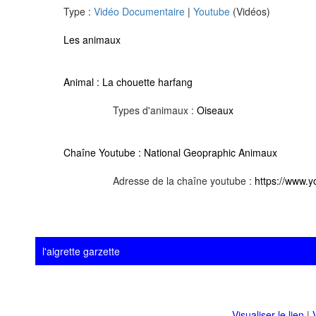
Type :
Vidéo Documentaire
|
Youtube
(Vidéos)
Les animaux
Animal :
La chouette harfang
Types d'animaux :
Oiseaux
Chaîne Youtube :
National Geopraphic Animaux
Adresse de la chaîne youtube :
https://www
l'aigrette garzette
Visualiser le lien
|