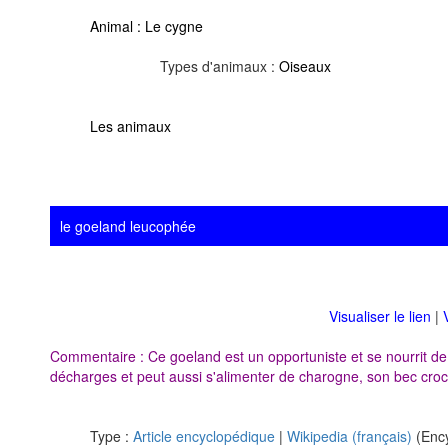
Animal :
Le cygne
Types d'animaux :
Oiseaux
Les animaux
le goeland leucophée
Visualiser le lien
|
Commentaire : Ce goeland est un opportuniste et se nourrit de 
décharges et peut aussi s'alimenter de charogne, son bec croc
Type :
Article encyclopédique
|
Wikipedia (français)
(Ency