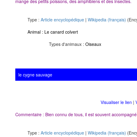
mange des petits poissons, des amphibiens et des insectes.
Type :
Article encyclopédique
|
Wikipedia (français)
(Ency
Animal :
Le canard colvert
Types d'animaux :
Oiseaux
le cygne sauvage
Visualiser le lien
|
Commentaire : Bien connu de tous, il est souvent accompagné d
Type :
Article encyclopédique
|
Wikipedia (français)
(Ency