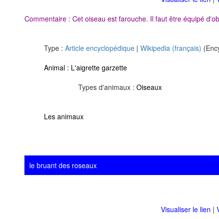
Commentaire : Cet oiseau est farouche. Il faut être équipé d'ob
Type :
Article encyclopédique
|
Wikipedia (français)
(Ency
Animal :
L'aigrette garzette
Types d'animaux :
Oiseaux
Les animaux
le bruant des roseaux
Visualiser le lien
|