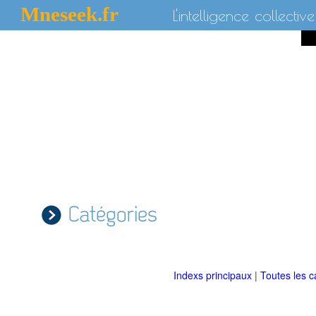
Mneseek.fr
L'intelligence collective
Catégories
Indexs principaux
|
Toutes les c