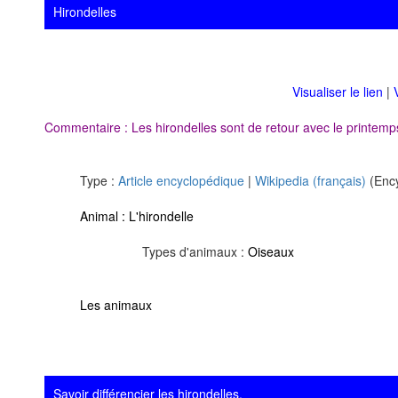
Hirondelles
Visualiser le lien
|
Commentaire : Les hirondelles sont de retour avec le printemp
Type :
Article encyclopédique
|
Wikipedia (français)
(Ency
Animal :
L'hirondelle
Types d'animaux :
Oiseaux
Les animaux
Savoir différencier les hirondelles.